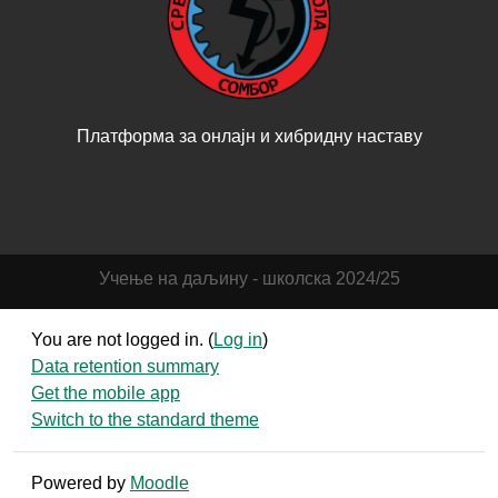
Платформа за онлајн и хибридну наставу
Учење на даљину - школска 2024/25
You are not logged in. (
Log in
)
Data retention summary
Get the mobile app
Switch to the standard theme
Powered by
Moodle